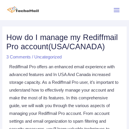
Skip
Main
to
Menu
content
Post
navigation
How do I manage my Rediffmail
Pro account(USA/CANADA)
3 Comments
/
Uncategorized
Rediffmail Pro offers an enhanced email experience with
advanced features and In USA And Canada increased
storage capacity. As a Rediffmail Pro user, it’s important to
understand how to effectively manage your account and
make the most of its features. In this comprehensive
guide, we will walk you through the various aspects of
managing your Rediffmail Pro account. From account
settings and email organization to spam filtering and
security measures, you’ll learn valuable techniques to