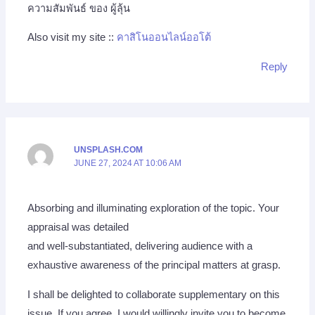
ความสัมพันธ์ ของ ผู้ลุ้น
Also visit my site ::
คาสิโนออนไลน์ออโต้
Reply
UNSPLASH.COM
JUNE 27, 2024 AT 10:06 AM
Absorbing and illuminating exploration of the topic. Your
appraisal was detailed
and well-substantiated, delivering audience with a
exhaustive awareness of the principal matters at grasp.
I shall be delighted to collaborate supplementary on this
issue. If you agree, I would willingly invite you to become